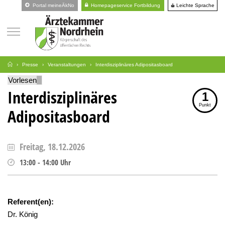
Leichte Sprache
Portal meineÄkNo
Homepageservice Fortbildung
Presse
Veranstaltungen
Interdisziplinäres Adipositasboard
Vorlesen
Interdisziplinäres
1
Punkt
Adipositasboard
Freitag, 18.12.2026
13:00
-
14:00
Uhr
Referent(en):
Dr. König