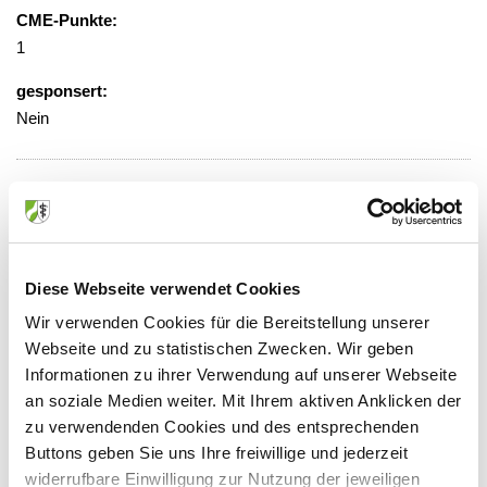
CME-Punkte:
1
gesponsert:
Nein
gebührenfrei, Anmeldung erforderlich
Veranstaltungsort:
Sana Adipositaszentrum
Diese Webseite verwendet Cookies
Alleestraße 105-107, 42853 Remscheid
Wir verwenden Cookies für die Bereitstellung unserer
Webseite und zu statistischen Zwecken. Wir geben
Informationen zu ihrer Verwendung auf unserer Webseite
an soziale Medien weiter. Mit Ihrem aktiven Anklicken der
Anbieter:
zu verwendenden Cookies und des entsprechenden
Sana-Klinikum Remscheid GmbH
Buttons geben Sie uns Ihre freiwillige und jederzeit
widerrufbare Einwilligung zur Nutzung der jeweiligen