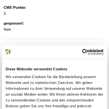
CME-Punkte:
3
gesponsert:
Nein
gebührenfrei, Anmeldung erforderlich
Veranstaltungsort:
Praenatal Plus Akademie
Diese Webseite verwendet Cookies
Kaiser-Wilhelm-Ring 27-29, 50672 Köln
Wir verwenden Cookies für die Bereitstellung unserer
Webseite und zu statistischen Zwecken. Wir geben
Informationen zu ihrer Verwendung auf unserer Webseite
an soziale Medien weiter. Mit Ihrem aktiven Anklicken der
Anbieter:
zu verwendenden Cookies und des entsprechenden
Praenatal plus AKADEMIE GmbH
Buttons geben Sie uns Ihre freiwillige und jederzeit