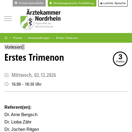
Leichte Sprache
Portal meineÄkNo
Homepageservice Fortbildung
Presse
Veranstaltungen
Erstes Trimenon
Vorlesen
Erstes Trimenon
3
Punkte
Mittwoch, 02.12.2026
16:00
-
18:30
Uhr
Referent(en):
Dr. Arne Bergsch
Dr. Lioba Zähr
Dr. Jochen Ritgen