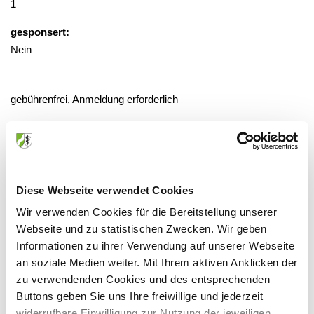
1
gesponsert:
Nein
gebührenfrei, Anmeldung erforderlich
Veranstaltungsort:
Universitätsklinikum,
Besprechungsraum
Venusberg-Campus 1, 53127 Bonn
Diese Webseite verwendet Cookies
Wir verwenden Cookies für die Bereitstellung unserer
Webseite und zu statistischen Zwecken. Wir geben
Informationen zu ihrer Verwendung auf unserer Webseite
Anbieter:
an soziale Medien weiter. Mit Ihrem aktiven Anklicken der
zu verwendenden Cookies und des entsprechenden
Universitätsklinikum Bonn
Buttons geben Sie uns Ihre freiwillige und jederzeit
Ansprechpartner:
widerrufbare Einwilligung zur Nutzung der jeweiligen