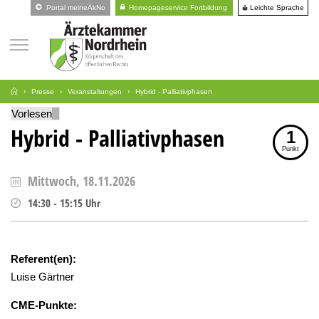
Leichte Sprache
Portal meineÄkNo
Homepageservice Fortbildung
Presse
Veranstaltungen
Hybrid - Palliativphasen
Vorlesen
Hybrid - Palliativphasen
1
Punkt
Mittwoch, 18.11.2026
14:30
-
15:15
Uhr
Referent(en):
Luise Gärtner
CME-Punkte: