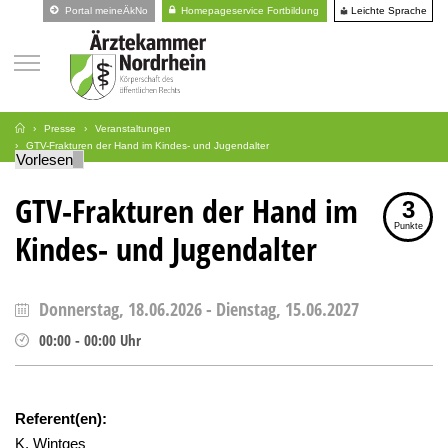
Leichte Sprache
Portal meineÄkNo
Homepageservice Fortbildung
Presse
Veranstaltungen
GTV-Frakturen der Hand im Kindes- und Jugendalter
Vorlesen
GTV-Frakturen der Hand im
3
Punkte
Kindes- und Jugendalter
Donnerstag, 18.06.2026
-
Dienstag, 15.06.2027
00:00
-
00:00
Uhr
Referent(en):
K. Wintges