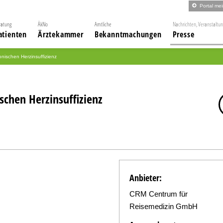
Portal me
ratung
ÄkNo
Amtliche
Nachrichten, Veranstaltu
atienten
Ärztekammer
Bekanntmachungen
Presse
nischen Herzinsuffizienz
chen Herzinsuffizienz
Anbieter:
CRM Centrum für
Reisemedizin GmbH