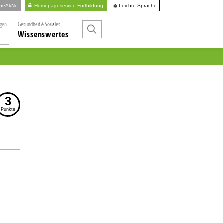
Leichte Sprache
ineÄkNo
Homepageservice Fortbildung
ngen
Gesundheit & Soziales
Wissenswertes
3
Punkte