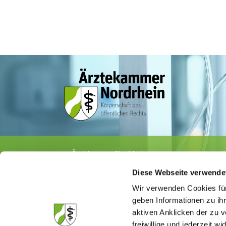
Ärztekammer Nordrhein
Tersteegenstr. 9 · 40474 Düsseldorf
Diese Webseite verwende
Tel.
0211 / 4302-0
· Fax 0211 / 4302 2009
E-Mail:
aerztekammer@aekno.de
Wir verwenden Cookies für
geben Informationen zu ih
aktiven Anklicken der zu
freiwillige und jederzeit w