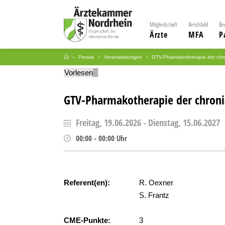
Mitgliedschaft
Berufsbild
Be
Ärzte
MFA
P
Presse
Veranstaltungen
GTV-Pharmakotherapie der chro
Vorlesen
GTV-Pharmakotherapie der chronis
Freitag, 19.06.2026
-
Dienstag, 15.06.2027
00:00
-
00:00
Uhr
Referent(en):
R. Oexner
S. Frantz
CME-Punkte:
3