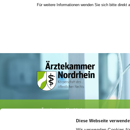
Für weitere Informationen wenden Sie sich bitte direkt a
Ärztekammer Nordrhein
Tersteegenstr. 9 · 40474 Düsseldorf
Diese Webseite verwende
Tel.
0211 / 4302-0
· Fax 0211 / 4302 2009
E-Mail:
aerztekammer@aekno.de
Wir verwenden Cookies für