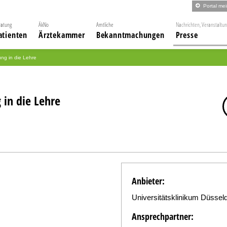
Portal me
ratung
ÄkNo
Amtliche
Nachrichten, Veranstaltu
atienten
Ärztekammer
Bekanntmachungen
Presse
ng in die Lehre
 in die Lehre
Anbieter:
Universitätsklinikum Düsseld
Ansprechpartner: