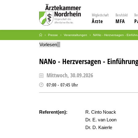
Mitgliedschaft
Berufsbild
Be
Ärzte
MFA
P
Presse
Veranstaltungen
NANo - Herzversagen - Einführu
Vorlesen
NANo - Herzversagen - Einführung
Mittwoch, 30.09.2026
07:00
-
07:45
Uhr
Referent(en):
R. Cinto Noack
Dr. E. van Loon
Dr. D. Kaierle