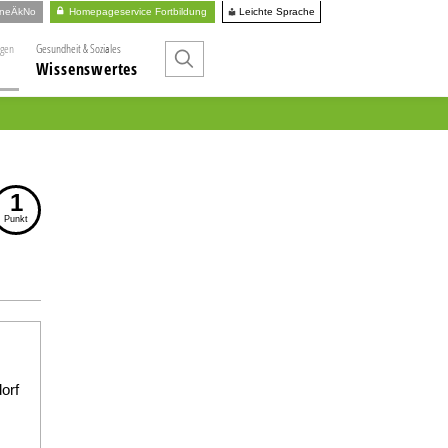
Leichte Sprache
ineÄkNo
Homepageservice Fortbildung
ngen
Gesundheit & Soziales
Wissenswertes
1
Punkt
orf