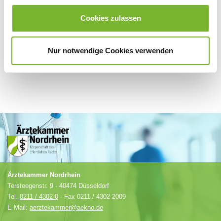
Für weitere Informationen wenden Sie sich bitte direkt an den jeweiligen
Anbieter.
Cookies zulassen
Nur notwendige Cookies verwenden
Ärztekammer Nordrhein
Tersteegenstr. 9 · 40474 Düsseldorf
Tel.
0211 / 4302-0
· Fax 0211 / 4302 2009
E-Mail:
aerztekammer@aekno.de