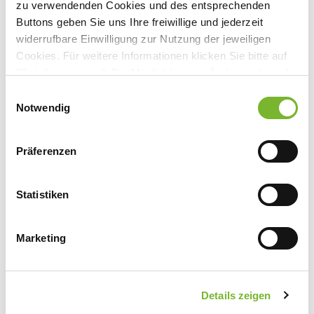
zu verwendenden Cookies und des entsprechenden
Buttons geben Sie uns Ihre freiwillige und jederzeit
widerrufbare Einwilligung zur Nutzung der jeweiligen
Anbieter:
Cookies. Für weitere Informationen klicken Sie bitte auf
Redaktion Deutsches Ärzteblatt
"Details anzeigen". Die Möglichkeit zur Änderung besteht
Ansprechpartner:
auf der Seite "Datenschutzerklärung".
Einwilligungsauswahl
Datenschutzerklärung
|
Impressum
Notwendig
Herrn Prof. Dr. Baethge
Dieselstr. 2
50859 Köln
Präferenzen
Tel:
0223 47011570
Mail:
medwiss@aerzteblatt.de
Statistiken
Marketing
Zurück zur Übersicht
Details zeigen