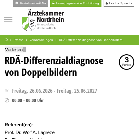
Leichte Sprache
Portal meineÄkNo
Homepageservice Fortbildung
Presse
Veranstaltungen
RDÄ-Differenzialdiagnose von Doppelbildern
Vorlesen
RDÄ-Differenzialdiagnose
3
Punkte
von Doppelbildern
Freitag, 26.06.2026
-
Freitag, 25.06.2027
00:00
-
00:00
Uhr
Referent(en):
Prof. Dr. Wolf A. Lagréze