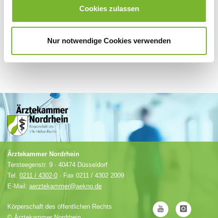
Cookies zulassen
Nur notwendige Cookies verwenden
Ärztekammer Nordrhein
Tersteegenstr. 9 · 40474 Düsseldorf
Tel.
0211 / 4302-0
· Fax 0211 / 4302 2009
E-Mail:
aerztekammer@aekno.de
Körperschaft des öffentlichen Rechts
©
Ärztekammer Nordrhein