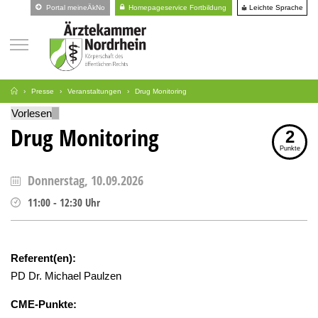
Leichte Sprache
Portal meineÄkNo
Homepageservice Fortbildung
Presse
Veranstaltungen
Drug Monitoring
Vorlesen
Drug Monitoring
2
Punkte
Donnerstag, 10.09.2026
11:00
-
12:30
Uhr
Referent(en):
PD Dr. Michael Paulzen
CME-Punkte: