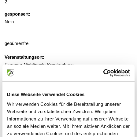
2
gesponsert:
Nein
gebührenfrei
Veranstaltungsort:
Florence-Nightingale-Krankenhaus,
Haus Johannisberg, EG 39,
Besprechungsraum
Zeppenheimer Weg 7c, 40489
Diese Webseite verwendet Cookies
Düsseldorf
Wir verwenden Cookies für die Bereitstellung unserer
Webseite und zu statistischen Zwecken. Wir geben
Informationen zu ihrer Verwendung auf unserer Webseite
an soziale Medien weiter. Mit Ihrem aktiven Anklicken der
Anbieter:
zu verwendenden Cookies und des entsprechenden