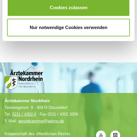
Anbieter.
Cookies zulassen
Nur notwendige Cookies verwenden
Ärztekammer Nordrhein
Tersteegenstr. 9 · 40474 Düsseldorf
Tel.
0211 / 4302-0
· Fax 0211 / 4302 2009
E-Mail:
aerztekammer@aekno.de
Körperschaft des öffentlichen Rechts