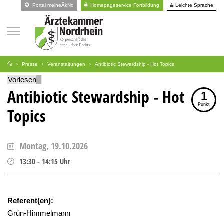
Leichte Sprache
Portal meineÄkNo
Homepageservice Fortbildung
Presse
Veranstaltungen
Antibiotic Stewardship - Hot Topics
Vorlesen
Antibiotic Stewardship - Hot
1
Punkt
Topics
Montag, 19.10.2026
13:30
-
14:15
Uhr
Referent(en):
Grün-Himmelmann