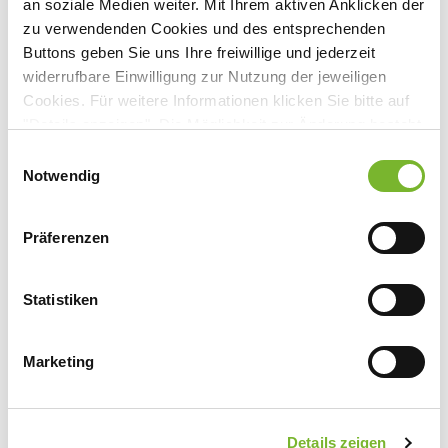
an soziale Medien weiter. Mit Ihrem aktiven Anklicken der
zu verwendenden Cookies und des entsprechenden
Anbieter:
Buttons geben Sie uns Ihre freiwillige und jederzeit
widerrufbare Einwilligung zur Nutzung der jeweiligen
Katholisches Karl-Leisner-Klinikum gGmbH Wilhelm-
Cookies. Für weitere Informationen klicken Sie bitte auf
Anton-Hospital Goch
"Details anzeigen". Die Möglichkeit zur Änderung besteht
Ansprechpartner:
auf der Seite "Datenschutzerklärung".
Einwilligungsauswahl
Datenschutzerklärung
|
Impressum
Notwendig
Frau Gröber
Voßheider Straße 214
47574 Goch
Präferenzen
Tel:
02823 891-105
Fax:
02823 891-322
Statistiken
Mail:
martina.groeber@kkle.de
Marketing
Zurück zur Übersicht
Details zeigen