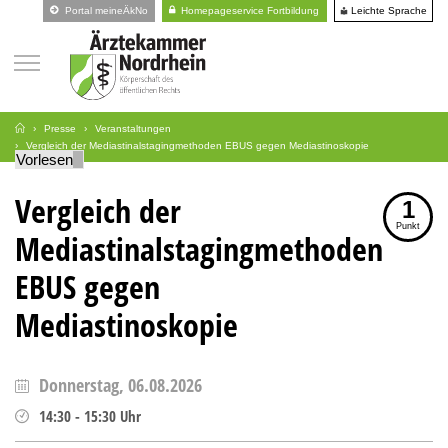
Leichte Sprache
Portal meineÄkNo
Homepageservice Fortbildung
Presse
Veranstaltungen
Vergleich der Mediastinalstagingmethoden EBUS gegen Mediastinoskopie
Vorlesen
Vergleich der
1
Punkt
Mediastinalstagingmethoden
EBUS gegen
Mediastinoskopie
Donnerstag, 06.08.2026
14:30
-
15:30
Uhr