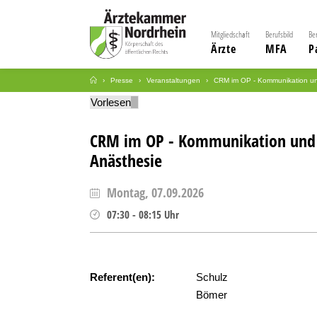
Mitgliedschaft
Berufsbild
Be
Ärzte
MFA
P
Presse
Veranstaltungen
CRM im OP - Kommunikation u
Vorlesen
CRM im OP - Kommunikation und
Anästhesie
Montag, 07.09.2026
07:30
-
08:15
Uhr
Referent(en):
Schulz
Bömer