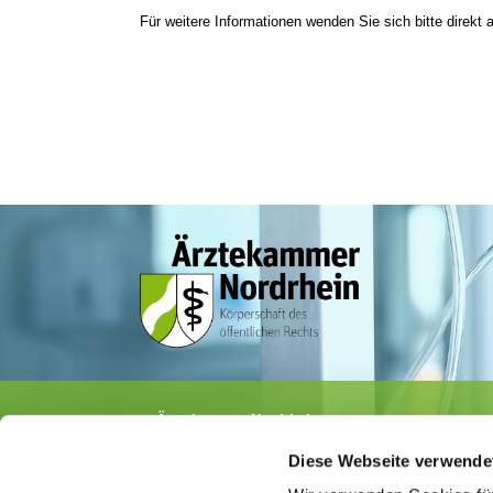
Für weitere Informationen wenden Sie sich bitte direkt a
Ärztekammer Nordrhein
Tersteegenstr. 9 · 40474 Düsseldorf
Diese Webseite verwende
Tel.
0211 / 4302-0
· Fax 0211 / 4302 2009
E-Mail:
aerztekammer@aekno.de