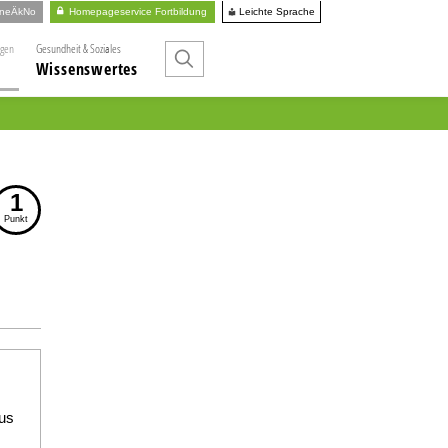
Leichte Sprache
ineÄkNo
Homepageservice Fortbildung
ngen
Gesundheit & Soziales
Wissenswertes
1
Punkt
us