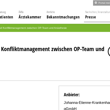
Portal me
ratung
ÄkNo
Amtliche
Nachrichten, Veranstaltu
atienten
Ärztekammer
Bekanntmachungen
Presse
nd Konfliktmanagement zwischen OP-Team und Anästhesie
 Konfliktmanagement zwischen OP-Team und
Anbieter:
Johanna-Etienne-Krankenha
gGmbH