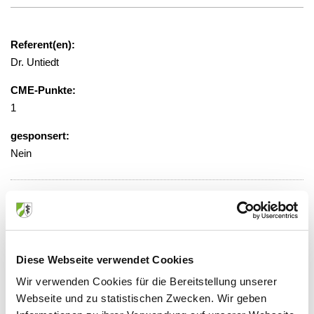
Referent(en):
Dr. Untiedt
CME-Punkte:
1
gesponsert:
Nein
gebührenfrei
Veranstaltungsort:
Wilhelm-Anton-Hospital, EG,
Diese Webseite verwendet Cookies
Videokonferenzaum, Teilnahme auch
Wir verwenden Cookies für die Bereitstellung unserer
online möglich
Webseite und zu statistischen Zwecken. Wir geben
Voßheider Straße 214, 47574 Goch