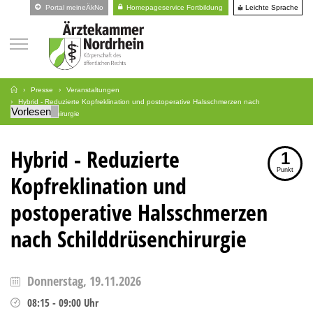
Leichte Sprache
Portal meineÄkNo
Homepageservice Fortbildung
Presse
Veranstaltungen
Hybrid - Reduzierte Kopfreklination und postoperative Halsschmerzen nach
Vorlesen
Schilddrüsenchirurgie
Hybrid - Reduzierte
1
Punkt
Kopfreklination und
postoperative Halsschmerzen
nach Schilddrüsenchirurgie
Donnerstag, 19.11.2026
08:15
-
09:00
Uhr