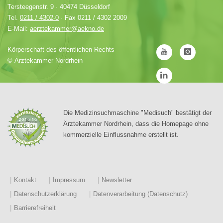
Tersteegenstr. 9 · 40474 Düsseldorf
Tel.
0211 / 4302-0
· Fax 0211 / 4302 2009
E-Mail:
aerztekammer@aekno.de
Körperschaft des öffentlichen Rechts
©
Ärztekammer Nordrhein
Die Medizinsuchmaschine "Medisuch" bestätigt der
Ärztekammer Nordrhein, dass die Homepage ohne
kommerzielle Einflussnahme erstellt ist.
Kontakt
Impressum
Newsletter
Datenschutzerklärung
Datenverarbeitung (Datenschutz)
Barrierefreiheit