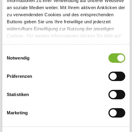
Informationen zu ihrer Verwendung auf unserer Webseite
an soziale Medien weiter. Mit Ihrem aktiven Anklicken der
zu verwendenden Cookies und des entsprechenden
Buttons geben Sie uns Ihre freiwillige und jederzeit
Anbieter:
widerrufbare Einwilligung zur Nutzung der jeweiligen
Cookies. Für weitere Informationen klicken Sie bitte auf
Katholisches Karl-Leisner-Klinikum gGmbH Wilhelm-
"Details anzeigen". Die Möglichkeit zur Änderung besteht
Anton-Hospital Goch
auf der Seite "Datenschutzerklärung".
Einwilligungsauswahl
Ansprechpartner:
Datenschutzerklärung
|
Impressum
Notwendig
Frau Krüger
Voßheider Straße 214
Präferenzen
47574 Goch
Tel:
02823 891 213
Statistiken
Fax:
02823 891 215
Mail:
janine.krueger@kkle.de
Marketing