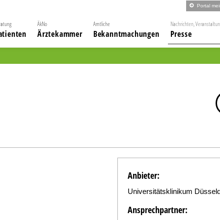
Portal me
ratung
ÄkNo
Amtliche
Nachrichten, Veranstaltu
atienten
Ärztekammer
Bekanntmachungen
Presse
Anbieter:
Universitätsklinikum Düsseld
Ansprechpartner: