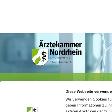
Ärztekammer Nordrhein
Tersteegenstr. 9 · 40474 Düsseldorf
Diese Webseite verwende
Tel.
0211 / 4302-0
· Fax 0211 / 4302 2009
E-Mail:
aerztekammer@aekno.de
Wir verwenden Cookies für
geben Informationen zu ih
aktiven Anklicken der zu