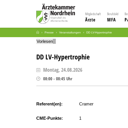
Mitgliedschaft
Berufsbild
Be
Ärzte
MFA
P
Presse
Veranstaltungen
DD LV-Hypertrophie
Vorlesen
DD LV-Hypertrophie
Montag, 24.08.2026
08:00
-
08:45
Uhr
Referent(en):
Cramer
CME-Punkte:
1