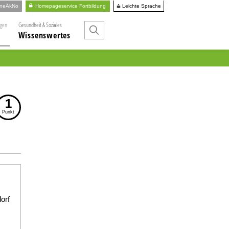
Leichte Sprache
ineÄkNo
Homepageservice Fortbildung
ngen
Gesundheit & Soziales
Wissenswertes
1
Punkt
orf