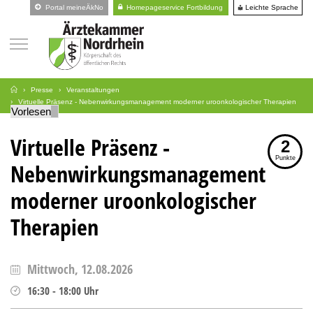
Leichte Sprache
Portal meineÄkNo
Homepageservice Fortbildung
Presse
Veranstaltungen
Virtuelle Präsenz - Nebenwirkungsmanagement moderner uroonkologischer Therapien
Vorlesen
Virtuelle Präsenz -
2
Punkte
Nebenwirkungsmanagement
moderner uroonkologischer
Therapien
Mittwoch, 12.08.2026
16:30
-
18:00
Uhr