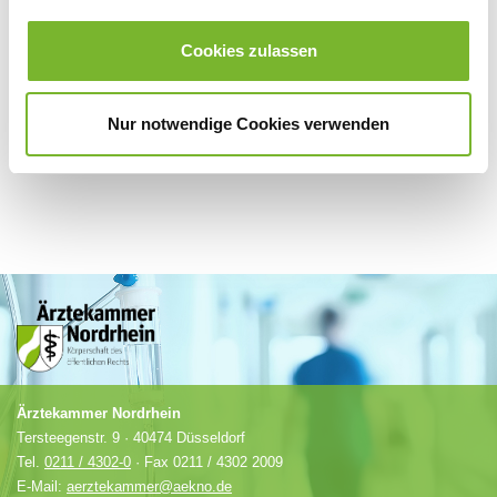
Für weitere Informationen wenden Sie sich bitte direkt an den jeweiligen
Anbieter.
Cookies zulassen
Nur notwendige Cookies verwenden
Ärztekammer Nordrhein
Tersteegenstr. 9 · 40474 Düsseldorf
Tel.
0211 / 4302-0
· Fax 0211 / 4302 2009
E-Mail:
aerztekammer@aekno.de