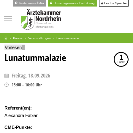
Leichte Sprache
Portal meineÄkNo
Homepageservice Fortbildung
Presse
Veranstaltungen
Lunatummalazie
Vorlesen
Lunatummalazie
1
Punkt
Freitag, 18.09.2026
15:00
-
16:00
Uhr
Referent(en):
Alexandra Fabian
CME-Punkte: