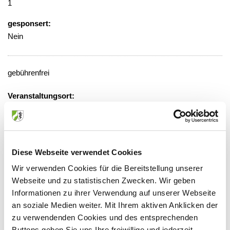
1
gesponsert:
Nein
gebührenfrei
Veranstaltungsort:
Universitätsklinikum Aachen, Aufzug A3,
6.Etage, Gang-A, Raum 12,
Besprechungsraum Plastische Chirurige
Pauwelsstr. 30, 52074 Aachen
Diese Webseite verwendet Cookies
Wir verwenden Cookies für die Bereitstellung unserer
Webseite und zu statistischen Zwecken. Wir geben
Informationen zu ihrer Verwendung auf unserer Webseite
Anbieter:
an soziale Medien weiter. Mit Ihrem aktiven Anklicken der
zu verwendenden Cookies und des entsprechenden
Universitätsklinikum Aachen (AöR) - Medizinische
Buttons geben Sie uns Ihre freiwillige und jederzeit