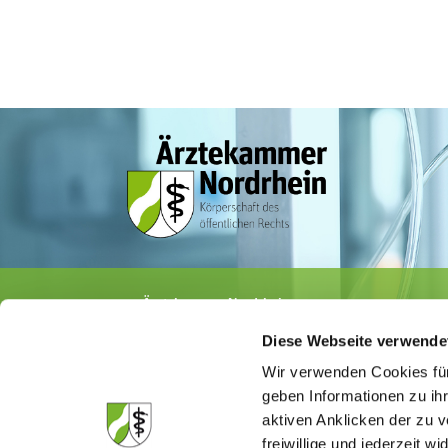
Ärztekammer Nordrhein
Tersteegenstr. 9 · 40474 Düsseldorf
Diese Webseite verwende
Tel.
0211 / 4302-0
· Fax 0211 / 4302 2009
E-Mail:
aerztekammer@aekno.de
Wir verwenden Cookies für
geben Informationen zu ih
aktiven Anklicken der zu
freiwillige und jederzeit w