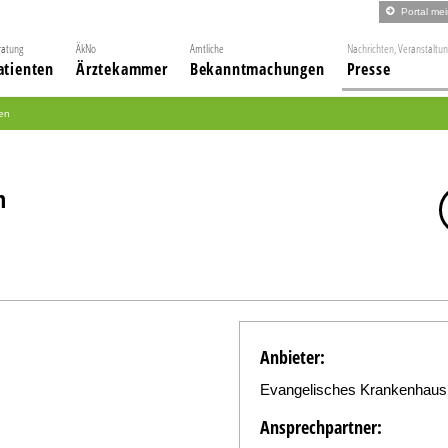
Portal me
ratung
ÄkNo
Amtliche
Nachrichten, Veranstaltu
atienten
Ärztekammer
Bekanntmachungen
Presse
nen
n
Anbieter:
Evangelisches Krankenhaus
Ansprechpartner: