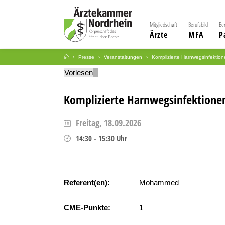
Mitgliedschaft
Berufsbild
Be
Ärzte
MFA
P
Presse
Veranstaltungen
Komplizierte Harnwegsinfektio
Vorlesen
Komplizierte Harnwegsinfektione
Freitag, 18.09.2026
14:30
-
15:30
Uhr
Referent(en):
Mohammed
CME-Punkte:
1