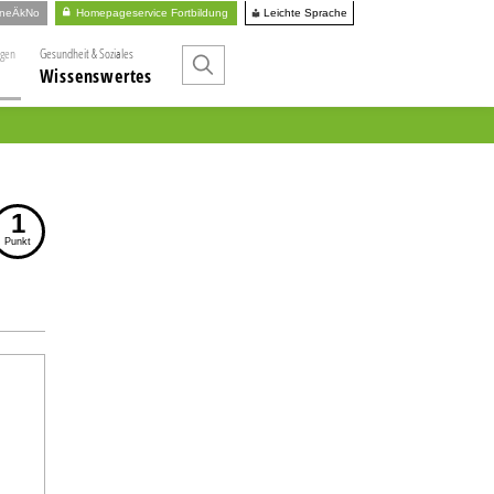
Leichte Sprache
ineÄkNo
Homepageservice Fortbildung
ngen
Gesundheit & Soziales
Wissenswertes
1
Punkt