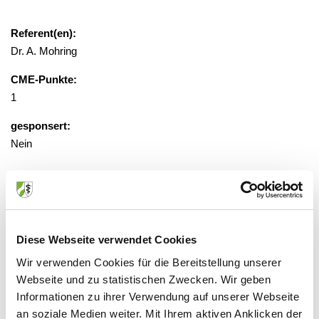
Referent(en):
Dr. A. Mohring
CME-Punkte:
1
gesponsert:
Nein
gebührenfrei
Veranstaltungsort:
Diese Webseite verwendet Cookies
Universitätsklinikum, WTZ-Stationen,
Seminarraum, EG
Wir verwenden Cookies für die Bereitstellung unserer
Webseite und zu statistischen Zwecken. Wir geben
Hufelandstr. 55, 45147 Essen
Informationen zu ihrer Verwendung auf unserer Webseite
an soziale Medien weiter. Mit Ihrem aktiven Anklicken der