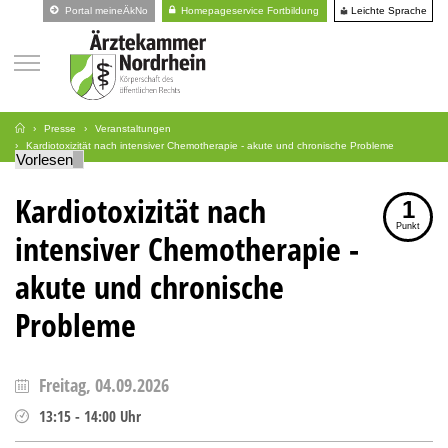
Leichte Sprache
Portal meineÄkNo
Homepageservice Fortbildung
Presse
Veranstaltungen
Kardiotoxizität nach intensiver Chemotherapie - akute und chronische Probleme
Vorlesen
Kardiotoxizität nach
1
Punkt
intensiver Chemotherapie -
akute und chronische
Probleme
Freitag, 04.09.2026
13:15
-
14:00
Uhr