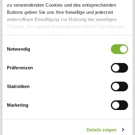
zu verwendenden Cookies und des entsprechenden
Buttons geben Sie uns Ihre freiwillige und jederzeit
Anbieter:
widerrufbare Einwilligung zur Nutzung der jeweiligen
Universitätsklinikum Essen
Cookies. Für weitere Informationen klicken Sie bitte auf
"Details anzeigen". Die Möglichkeit zur Änderung besteht
Ansprechpartner:
auf der Seite "Datenschutzerklärung".
Einwilligungsauswahl
Frau Schmücker
Datenschutzerklärung
|
Impressum
Notwendig
Hufelandstraße 55
45147 Essen
Präferenzen
Tel:
0201 723-7292
Fax:
0201 723-5928
Mail:
haema-szt-qmb@uk-essen.de
Statistiken
Marketing
Zurück zur Übersicht
Details zeigen