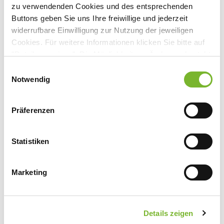
zu verwendenden Cookies und des entsprechenden
Buttons geben Sie uns Ihre freiwillige und jederzeit
Anbieter:
widerrufbare Einwilligung zur Nutzung der jeweiligen
LVR-Klinikum Essen Klinik / Institut der Universität zu
Cookies. Für weitere Informationen klicken Sie bitte auf
Duisburg-Essen
"Details anzeigen". Die Möglichkeit zur Änderung besteht
auf der Seite "Datenschutzerklärung".
Ansprechpartner:
Einwilligungsauswahl
Datenschutzerklärung
|
Impressum
Notwendig
Frau Henneck
Wickenburgstr. 21
Präferenzen
45147 Essen
Tel:
0201 8707-466
Mail:
melanie.henneck@lvr.de
Statistiken
Marketing
Zurück zur Übersicht
Details zeigen