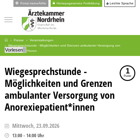
Leichte Sprache
Portal meineÄkNo
Homepageservice Fortbildung
Presse
Veranstaltungen
Wiegesprechstunde - Möglichkeiten und Grenzen ambulanter Versorgung von
Vorlesen
Anorexiepatient*innen
Wiegesprechstunde -
1
Punkt
Möglichkeiten und Grenzen
ambulanter Versorgung von
Anorexiepatient*innen
Mittwoch, 23.09.2026
13:00
-
14:00
Uhr