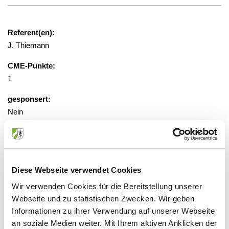
Referent(en):
J. Thiemann
CME-Punkte:
1
gesponsert:
Nein
gebührenfrei
Diese Webseite verwendet Cookies
Veranstaltungsort:
LVR-Universitätsklinikum, KJP
Wir verwenden Cookies für die Bereitstellung unserer
Wickenburgstaße 21, 45147 Essen
Webseite und zu statistischen Zwecken. Wir geben
Informationen zu ihrer Verwendung auf unserer Webseite
an soziale Medien weiter. Mit Ihrem aktiven Anklicken der