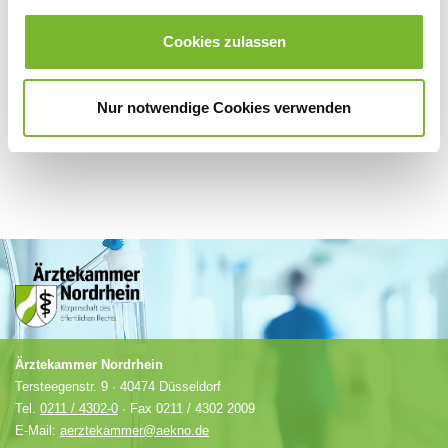
Für weitere Informationen wenden Sie sich bitte direkt an den jeweiligen
Anbieter.
Cookies zulassen
Nur notwendige Cookies verwenden
Ärztekammer Nordrhein
Tersteegenstr. 9 · 40474 Düsseldorf
Tel.
0211 / 4302-0
· Fax 0211 / 4302 2009
E-Mail:
aerztekammer@aekno.de