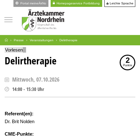
Leichte Sprache
Portal meineÄkNo
Homepageservice Fortbildung
Presse
Veranstaltungen
Delirtherapie
Vorlesen
Delirtherapie
2
Punkte
Mittwoch, 07.10.2026
14:00
-
15:30
Uhr
Referent(en):
Dr. Brit Nolden
CME-Punkte: