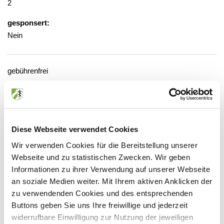
2
gesponsert:
Nein
gebührenfrei
Veranstaltungsort:
Alexianer Krankenhaus, Bibliothek
Kölner Straße 64, 51149 Köln
Diese Webseite verwendet Cookies
Wir verwenden Cookies für die Bereitstellung unserer
Webseite und zu statistischen Zwecken. Wir geben
Informationen zu ihrer Verwendung auf unserer Webseite
Anbieter:
an soziale Medien weiter. Mit Ihrem aktiven Anklicken der
Alexianer-Krankenhaus GmbH
zu verwendenden Cookies und des entsprechenden
Buttons geben Sie uns Ihre freiwillige und jederzeit
Ansprechpartner:
widerrufbare Einwilligung zur Nutzung der jeweiligen
Herrn Prof. Kuhn