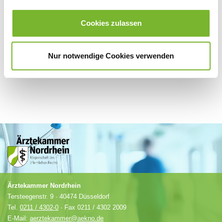
Für weitere Informationen wenden Sie sich bitte direkt an den jeweiligen
Cookies zulassen
Anbieter.
Nur notwendige Cookies verwenden
Ärztekammer Nordrhein
Tersteegenstr. 9 · 40474 Düsseldorf
Tel.
0211 / 4302-0
· Fax 0211 / 4302 2009
E-Mail:
aerztekammer@aekno.de