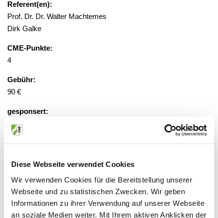
Referent(en):
Prof. Dr. Dr. Walter Machtemes
Dirk Galke
CME-Punkte:
4
Gebühr:
90 €
gesponsert:
Nein
Anmeldung erforderlich
Diese Webseite verwendet Cookies
Wir verwenden Cookies für die Bereitstellung unserer
Veranstaltungsort:
Webseite und zu statistischen Zwecken. Wir geben
Gezeiten Haus Akademie
Informationen zu ihrer Verwendung auf unserer Webseite
Urfelder Straße 221, 50389 Wesseling
an soziale Medien weiter. Mit Ihrem aktiven Anklicken der