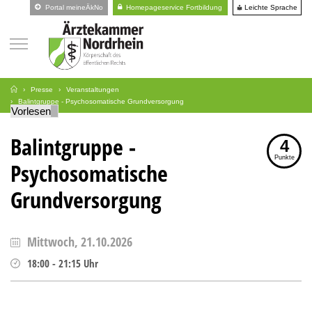
Leichte Sprache
Portal meineÄkNo
Homepageservice Fortbildung
Presse
Veranstaltungen
Balintgruppe - Psychosomatische Grundversorgung
Vorlesen
Balintgruppe -
4
Punkte
Psychosomatische
Grundversorgung
Mittwoch, 21.10.2026
18:00
-
21:15
Uhr