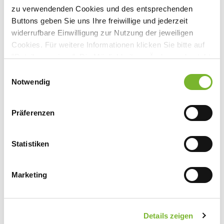
zu verwendenden Cookies und des entsprechenden
Buttons geben Sie uns Ihre freiwillige und jederzeit
widerrufbare Einwilligung zur Nutzung der jeweiligen
Anbieter:
Cookies. Für weitere Informationen klicken Sie bitte auf
Gezeiten Haus Akademie GmbH
"Details anzeigen". Die Möglichkeit zur Änderung besteht
auf der Seite "Datenschutzerklärung".
Einwilligungsauswahl
Ansprechpartner:
Datenschutzerklärung
|
Impressum
Notwendig
Herrn Grundmann
Urfelder Str. 221
Präferenzen
50389 Wesseling
Tel:
0208 74040611
Mail:
akademie@gezeitenhaus.de
Statistiken
Marketing
Zurück zur Übersicht
Details zeigen