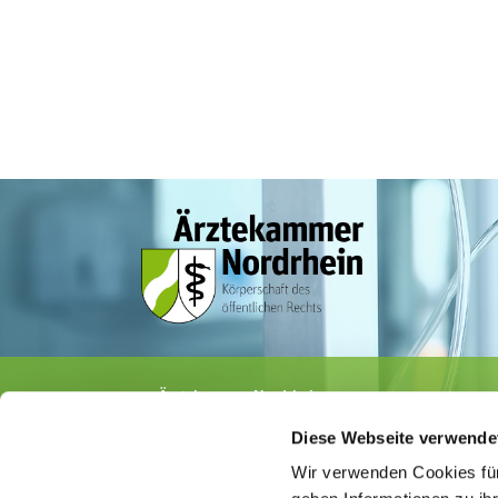
Ärztekammer Nordrhein
Tersteegenstr. 9 · 40474 Düsseldorf
Diese Webseite verwende
Tel.
0211 / 4302-0
· Fax 0211 / 4302 2009
E-Mail:
aerztekammer@aekno.de
Wir verwenden Cookies für