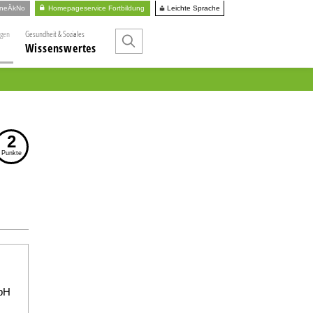
Leichte Sprache
ineÄkNo
Homepageservice Fortbildung
ngen
Gesundheit & Soziales
Wissenswertes
2
Punkte
bH