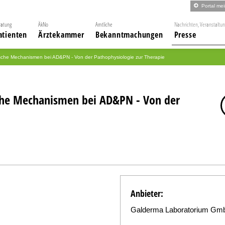
Portal me
ratung
ÄkNo
Amtliche
Nachrichten, Veranstaltu
atienten
Ärztekammer
Bekanntmachungen
Presse
che Mechanismen bei AD&PN - Von der Pathophysiologie zur Therapie
he Mechanismen bei AD&PN - Von der
Anbieter:
Galderma Laboratorium Gm