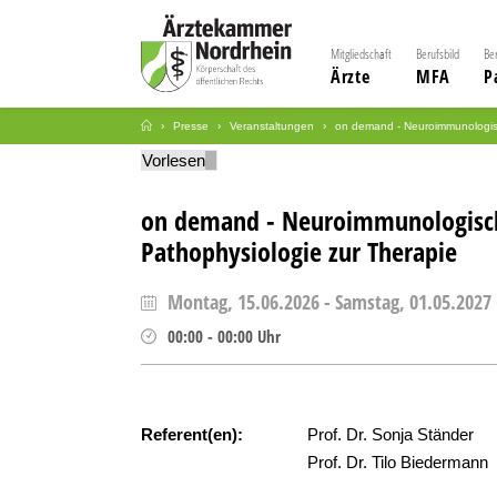
Mitgliedschaft
Berufsbild
Be
Ärzte
MFA
P
Presse
Veranstaltungen
on demand - Neuroimmunologis
Vorlesen
on demand - Neuroimmunologisc
Pathophysiologie zur Therapie
Montag, 15.06.2026
-
Samstag, 01.05.2027
00:00
-
00:00
Uhr
Referent(en):
Prof. Dr. Sonja Ständer
Prof. Dr. Tilo Biedermann