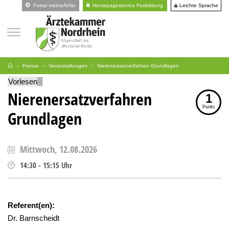
Leichte Sprache
Portal meineÄkNo
Homepageservice Fortbildung
Presse
Veranstaltungen
Nierenersatzverfahren Grundlagen
Vorlesen
Nierenersatzverfahren
1
Punkt
Grundlagen
Mittwoch, 12.08.2026
14:30
-
15:15
Uhr
Referent(en):
Dr. Barnscheidt