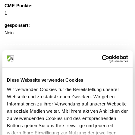
CME-Punkte:
1
gesponsert:
Nein
gebührenfrei
Veranstaltungsort:
AMEOS St. Clemens Oberhausen
Diese Webseite verwendet Cookies
Wilhelmstraße 34, 46145 Oberhausen
Wir verwenden Cookies für die Bereitstellung unserer
Webseite und zu statistischen Zwecken. Wir geben
Informationen zu ihrer Verwendung auf unserer Webseite
an soziale Medien weiter. Mit Ihrem aktiven Anklicken der
Anbieter:
zu verwendenden Cookies und des entsprechenden
AMEOS Klinikum St. Clemens Oberhausen
Buttons geben Sie uns Ihre freiwillige und jederzeit
widerrufbare Einwilligung zur Nutzung der jeweiligen