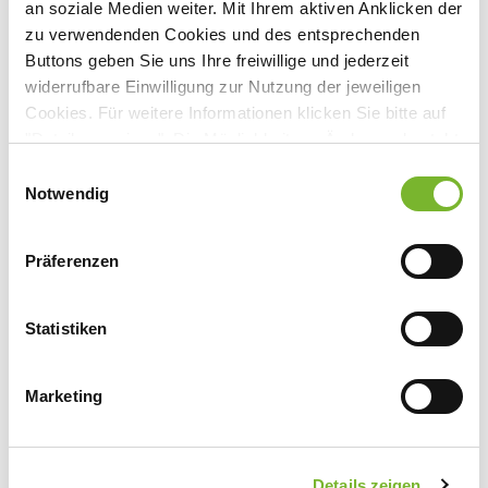
an soziale Medien weiter. Mit Ihrem aktiven Anklicken der
zu verwendenden Cookies und des entsprechenden
Buttons geben Sie uns Ihre freiwillige und jederzeit
widerrufbare Einwilligung zur Nutzung der jeweiligen
Anbieter:
Cookies. Für weitere Informationen klicken Sie bitte auf
Dreifaltigkeits-Krankenhaus
"Details anzeigen". Die Möglichkeit zur Änderung besteht
Ansprechpartner:
auf der Seite "Datenschutzerklärung".
Einwilligungsauswahl
Datenschutzerklärung
|
Impressum
Notwendig
Herrn Prof. Dr. Jacobi
Bonner Straße 84
50389 Wesseling
Präferenzen
Tel:
02236 77-276
Fax:
02236 77-323
Statistiken
Mail:
chirurgie@krankenhaus-wesseling.de
Marketing
Zurück zur Übersicht
Details zeigen