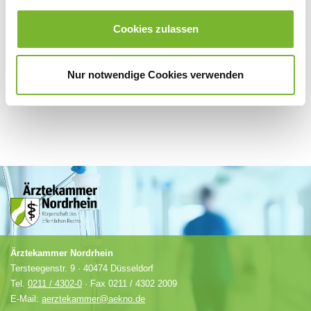
Für weitere Informationen wenden Sie sich bitte direkt an den jeweiligen
Anbieter.
Cookies zulassen
Nur notwendige Cookies verwenden
Ärztekammer Nordrhein
Tersteegenstr. 9 · 40474 Düsseldorf
Tel.
0211 / 4302-0
· Fax 0211 / 4302 2009
E-Mail:
aerztekammer@aekno.de