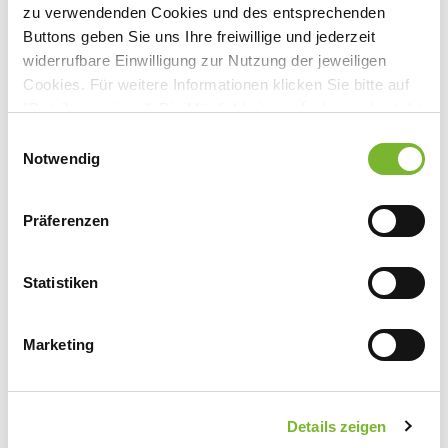
zu verwendenden Cookies und des entsprechenden
Buttons geben Sie uns Ihre freiwillige und jederzeit
Anbieter:
widerrufbare Einwilligung zur Nutzung der jeweiligen
Dreifaltigkeits-Krankenhaus
Cookies. Für weitere Informationen klicken Sie bitte auf
"Details anzeigen". Die Möglichkeit zur Änderung besteht
Ansprechpartner:
auf der Seite "Datenschutzerklärung".
Einwilligungsauswahl
Herrn Prof. Dr. Jacobi
Datenschutzerklärung
|
Impressum
Notwendig
Bonner Straße 84
50389 Wesseling
Präferenzen
Tel:
02236 77-276
Fax:
02236 77-323
Mail:
chirurgie@krankenhaus-wesseling.de
Statistiken
Marketing
Zurück zur Übersicht
Details zeigen