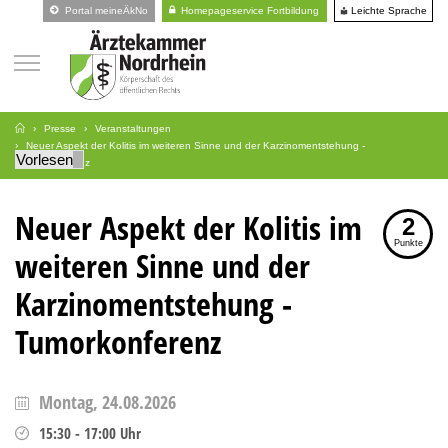
Leichte Sprache
Portal meineÄkNo
Homepageservice Fortbildung
Presse
Veranstaltungen
Neuer Aspekt der Kolitis im weiteren Sinne und der Karzinomentstehung -
Vorlesen
Tumorkonferenz
Neuer Aspekt der Kolitis im
2
Punkte
weiteren Sinne und der
Karzinomentstehung -
Tumorkonferenz
Montag, 24.08.2026
15:30
-
17:00
Uhr