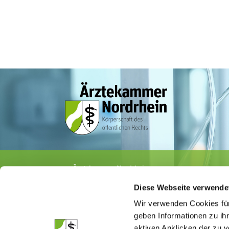
Ärztekammer Nordrhein
Tersteegenstr. 9 · 40474 Düsseldorf
Diese Webseite verwende
Tel.
0211 / 4302-0
· Fax 0211 / 4302 2009
E-Mail:
aerztekammer@aekno.de
Wir verwenden Cookies für
geben Informationen zu ih
aktiven Anklicken der zu