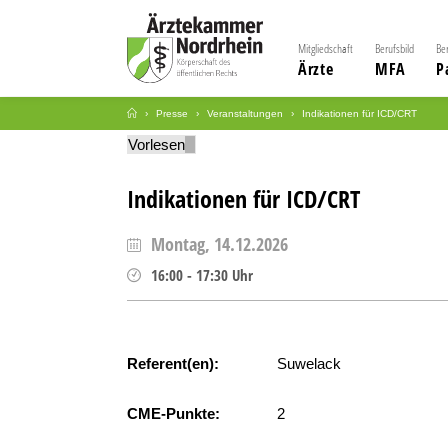
Mitgliedschaft
Berufsbild
Be
Ärzte
MFA
P
Presse
Veranstaltungen
Indikationen für ICD/CRT
Vorlesen
Indikationen für ICD/CRT
Montag, 14.12.2026
16:00
-
17:30
Uhr
Referent(en):
Suwelack
CME-Punkte:
2