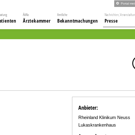
Portal me
ratung
ÄkNo
Amtliche
Nachrichten, Veranstaltu
atienten
Ärztekammer
Bekanntmachungen
Presse
Anbieter:
Rheinland Klinikum Neuss
Lukaskrankenhaus