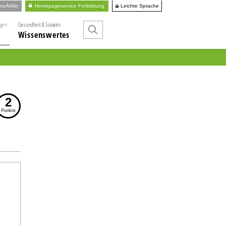
Leichte Sprache
ineÄkNo
Homepageservice Fortbildung
ngen
Gesundheit & Soziales
Wissenswertes
2
Punkte