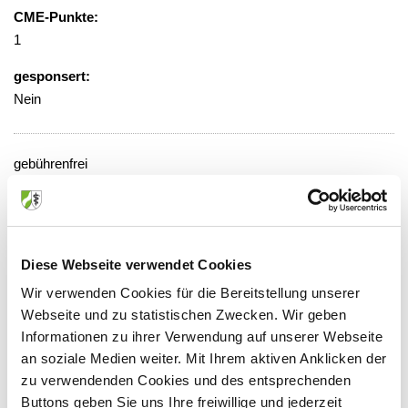
CME-Punkte:
1
gesponsert:
Nein
gebührenfrei
Veranstaltungsort:
Krankenhaus, Ebene 3, Konferenzraum
2
Diese Webseite verwendet Cookies
Wilhelm-Breckow-Allee 20, 51643
Wir verwenden Cookies für die Bereitstellung unserer
Gummersbach
Webseite und zu statistischen Zwecken. Wir geben
Informationen zu ihrer Verwendung auf unserer Webseite
an soziale Medien weiter. Mit Ihrem aktiven Anklicken der
zu verwendenden Cookies und des entsprechenden
Anbieter:
Buttons geben Sie uns Ihre freiwillige und jederzeit