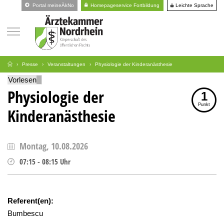
Leichte Sprache
Portal meineÄkNo
Homepageservice Fortbildung
Presse
Veranstaltungen
Physiologie der Kinderanästhesie
Vorlesen
Physiologie der
1
Punkt
Kinderanästhesie
Montag, 10.08.2026
07:15
-
08:15
Uhr
Referent(en):
Bumbescu