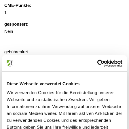
CME-Punkte:
1
gesponsert:
Nein
gebührenfrei
Veranstaltungsort:
Krankenhaus, Ebene 3, Konferenzraum
2
Diese Webseite verwendet Cookies
Wilhelm-Breckow-Allee 20, 51643
Wir verwenden Cookies für die Bereitstellung unserer
Gummersbach
Webseite und zu statistischen Zwecken. Wir geben
Informationen zu ihrer Verwendung auf unserer Webseite
an soziale Medien weiter. Mit Ihrem aktiven Anklicken der
zu verwendenden Cookies und des entsprechenden
Anbieter:
Buttons geben Sie uns Ihre freiwillige und jederzeit