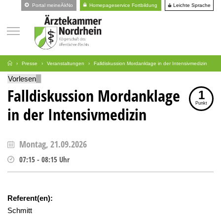
Leichte Sprache
Portal meineÄkNo
Homepageservice Fortbildung
Presse
Veranstaltungen
Falldiskussion Mordanklage in der Intensivmedizin
Vorlesen
Falldiskussion Mordanklage
1
Punkt
in der Intensivmedizin
Montag, 21.09.2026
07:15
-
08:15
Uhr
Referent(en):
Schmitt