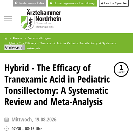
Leichte Sprache
Portal meineÄkNo
Homepageservice Fortbildung
Presse
Veranstaltungen
Hybrid - The Efficacy of Tranexamic Acid in Pediatric Tonsillectomy: A Systematic
Vorlesen
Review and Meta-Analysis
Hybrid - The Efficacy of
1
Punkt
Tranexamic Acid in Pediatric
Tonsillectomy: A Systematic
Review and Meta-Analysis
Mittwoch, 19.08.2026
07:30
-
08:15
Uhr