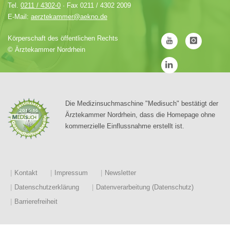
Tel.
0211 / 4302-0
· Fax 0211 / 4302 2009
E-Mail:
aerztekammer@aekno.de
Körperschaft des öffentlichen Rechts
©
Ärztekammer Nordrhein
Die Medizinsuchmaschine "Medisuch" bestätigt der
Ärztekammer Nordrhein, dass die Homepage ohne
kommerzielle Einflussnahme erstellt ist.
Kontakt
Impressum
Newsletter
Datenschutzerklärung
Datenverarbeitung (Datenschutz)
Barrierefreiheit