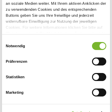
an soziale Medien weiter. Mit Ihrem aktiven Anklicken der
zu verwendenden Cookies und des entsprechenden
Buttons geben Sie uns Ihre freiwillige und jederzeit
widerrufbare Einwilligung zur Nutzung der jeweiligen
Anbieter:
Cookies. Für weitere Informationen klicken Sie bitte auf
Universitätsklinikum Bonn
"Details anzeigen". Die Möglichkeit zur Änderung besteht
auf der Seite "Datenschutzerklärung".
Ansprechpartner:
Einwilligungsauswahl
Datenschutzerklärung
|
Impressum
Notwendig
Herrn Prof. Dr. Strieth
Venusberg-Campus 1
Präferenzen
53127 Bonn
Tel:
0228 287-15551
Fax:
0228 287-16830
Statistiken
Mail:
hno@ukbonn.de
Marketing
Zurück zur Übersicht