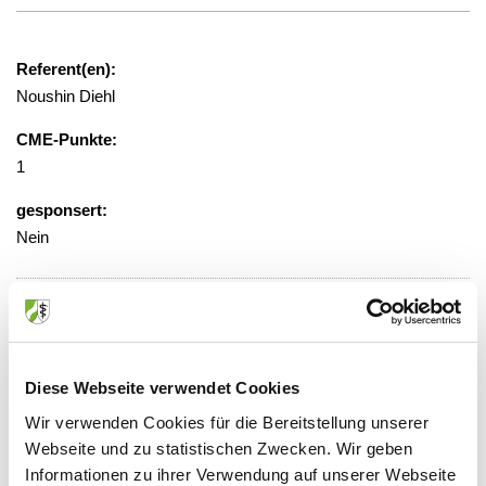
Referent(en):
Noushin Diehl
CME-Punkte:
1
gesponsert:
Nein
gebührenfrei, Anmeldung erforderlich
Veranstaltungsort:
Diese Webseite verwendet Cookies
Universitätsklinikum, Geb. A04, Raum
EG 109, Teilnahme auch in Virtueller
Wir verwenden Cookies für die Bereitstellung unserer
Präsenz möglich
Webseite und zu statistischen Zwecken. Wir geben
Venusberg-Campus 1, 53127 Bonn
Informationen zu ihrer Verwendung auf unserer Webseite