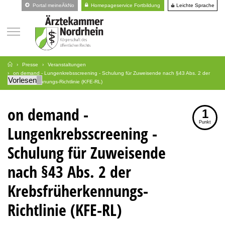
Leichte Sprache
Portal meineÄkNo
Homepageservice Fortbildung
Presse
Veranstaltungen
on demand - Lungenkrebsscreening - Schulung für Zuweisende nach §43 Abs. 2 der
Vorlesen
Krebsfrüherkennungs-Richtlinie (KFE-RL)
on demand -
1
Punkt
Lungenkrebsscreening -
Schulung für Zuweisende
nach §43 Abs. 2 der
Krebsfrüherkennungs-
Richtlinie (KFE-RL)