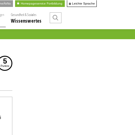
Leichte Sprache
ineÄkNo
Homepageservice Fortbildung
ngen
Gesundheit & Soziales
Wissenswertes
5
Punkte
i