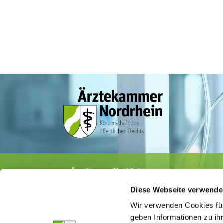
Ärztekammer Nordrhein
Tersteegenstr. 9 · 40474 Düsseldorf
Diese Webseite verwende
Tel.
0211 / 4302-0
· Fax 0211 / 4302 2009
E-Mail:
aerztekammer@aekno.de
Wir verwenden Cookies für
geben Informationen zu ih