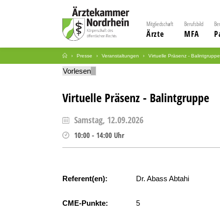
Mitgliedschaft
Berufsbild
Be
Ärzte
MFA
P
Presse
Veranstaltungen
Virtuelle Präsenz - Balintgruppe
Vorlesen
Virtuelle Präsenz - Balintgruppe
Samstag, 12.09.2026
10:00
-
14:00
Uhr
Referent(en):
Dr. Abass Abtahi
CME-Punkte:
5