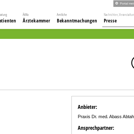
Portal me
ratung
ÄkNo
Amtliche
Nachrichten, Veranstaltu
atienten
Ärztekammer
Bekanntmachungen
Presse
Anbieter:
Praxis Dr. med. Abass Abtah
Ansprechpartner: