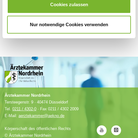
Cookies zulassen
Nur notwendige Cookies verwenden
Ärztekammer Nordrhein
Tersteegenstr. 9 · 40474 Düsseldorf
Tel.
0211 / 4302-0
· Fax 0211 / 4302 2009
E-Mail:
aerztekammer@aekno.de
Körperschaft des öffentlichen Rechts
©
Ärztekammer Nordrhein