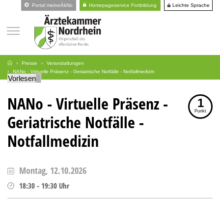
Leichte Sprache
Portal meineÄkNo
Homepageservice Fortbildung
Presse
Veranstaltungen
NANo - Virtuelle Präsenz - Geriatrische Notfälle - Notfallmedizin
Vorlesen
NANo - Virtuelle Präsenz -
1
Punkt
Geriatrische Notfälle -
Notfallmedizin
Montag, 12.10.2026
18:30
-
19:30
Uhr