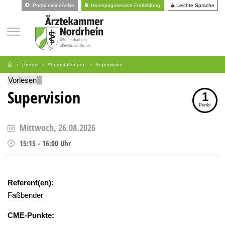
Leichte Sprache
Portal meineÄkNo
Homepageservice Fortbildung
Presse
Veranstaltungen
Supervision
Vorlesen
Supervision
1
Punkt
Mittwoch, 26.08.2026
15:15
-
16:00
Uhr
Referent(en):
Faßbender
CME-Punkte: