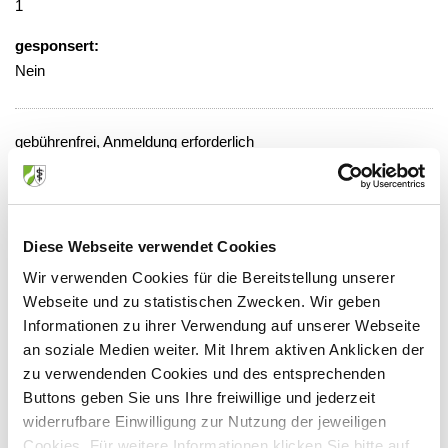
1
gesponsert:
Nein
gebührenfrei, Anmeldung erforderlich
Veranstaltungsort:
EVK, 1. Etage, Raum 163
Weyertal 76, 50931 Köln
Diese Webseite verwendet Cookies
Wir verwenden Cookies für die Bereitstellung unserer
Webseite und zu statistischen Zwecken. Wir geben
Informationen zu ihrer Verwendung auf unserer Webseite
Anbieter:
an soziale Medien weiter. Mit Ihrem aktiven Anklicken der
zu verwendenden Cookies und des entsprechenden
Evangelisches Klinikum Köln-Weyertal GmbH
Buttons geben Sie uns Ihre freiwillige und jederzeit
Ansprechpartner:
widerrufbare Einwilligung zur Nutzung der jeweiligen
Cookies. Für weitere Informationen klicken Sie bitte auf
Herrn PD Dr. Völker