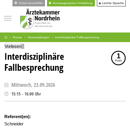
Leichte Sprache
Portal meineÄkNo
Homepageservice Fortbildung
Presse
Veranstaltungen
Interdisziplinäre Fallbesprechung
Vorlesen
Interdisziplinäre
1
Punkt
Fallbesprechung
Mittwoch, 23.09.2026
15:15
-
16:00
Uhr
Referent(en):
Schneider