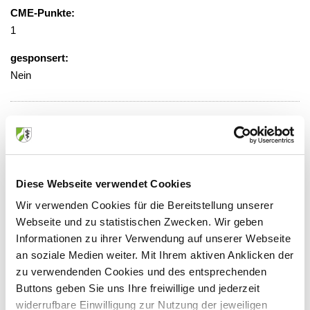
CME-Punkte:
1
gesponsert:
Nein
gebührenfrei, Anmeldung erforderlich
Veranstaltungsort:
EVK, 1. Etage, Raum 163
Diese Webseite verwendet Cookies
Weyertal 76, 50931 Köln
Wir verwenden Cookies für die Bereitstellung unserer
Webseite und zu statistischen Zwecken. Wir geben
Informationen zu ihrer Verwendung auf unserer Webseite
an soziale Medien weiter. Mit Ihrem aktiven Anklicken der
Anbieter:
zu verwendenden Cookies und des entsprechenden
Evangelisches Klinikum Köln-Weyertal GmbH
Buttons geben Sie uns Ihre freiwillige und jederzeit
widerrufbare Einwilligung zur Nutzung der jeweiligen