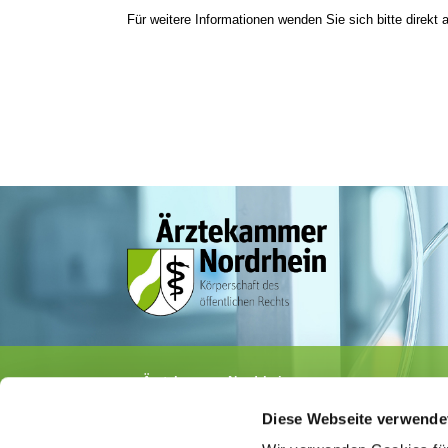
Für weitere Informationen wenden Sie sich bitte direkt a
Ärztekammer Nordrhein
Tersteegenstr. 9 · 40474 Düsseldorf
Diese Webseite verwende
Tel.
0211 / 4302-0
· Fax 0211 / 4302 2009
E-Mail:
aerztekammer@aekno.de