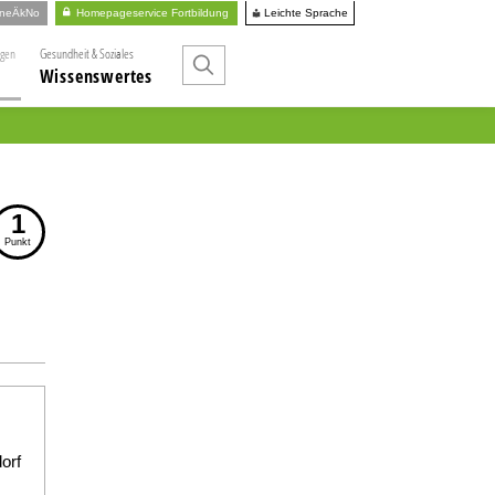
Leichte Sprache
ineÄkNo
Homepageservice Fortbildung
ngen
Gesundheit & Soziales
Wissenswertes
1
Punkt
orf