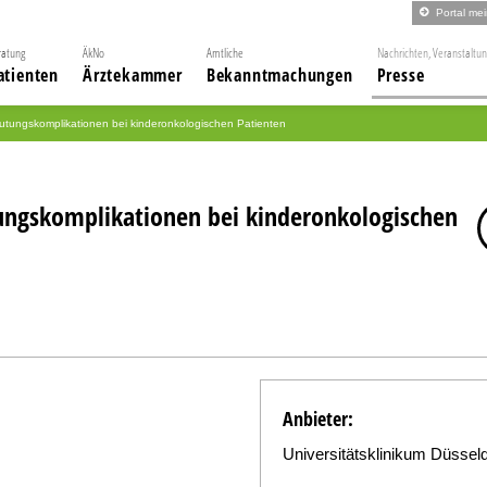
Portal me
ratung
ÄkNo
Amtliche
Nachrichten, Veranstaltu
atienten
Ärztekammer
Bekanntmachungen
Presse
lutungskomplikationen bei kinderonkologischen Patienten
ungskomplikationen bei kinderonkologischen
Anbieter:
Universitätsklinikum Düsseld