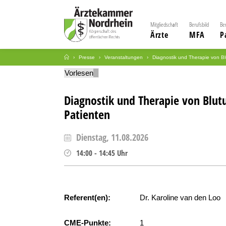
Mitgliedschaft
Berufsbild
Be
Ärzte
MFA
P
Presse
Veranstaltungen
Diagnostik und Therapie von B
Vorlesen
Diagnostik und Therapie von Blut
Patienten
Dienstag, 11.08.2026
14:00
-
14:45
Uhr
Referent(en):
Dr. Karoline van den Loo
CME-Punkte:
1