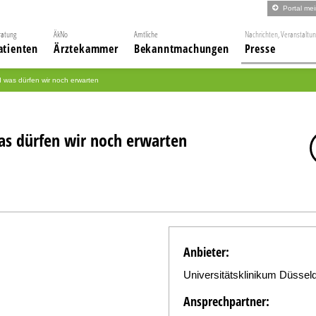
Portal me
ratung
ÄkNo
Amtliche
Nachrichten, Veranstaltu
atienten
Ärztekammer
Bekanntmachungen
Presse
was dürfen wir noch erwarten
s dürfen wir noch erwarten
Anbieter:
Universitätsklinikum Düsseld
Ansprechpartner: