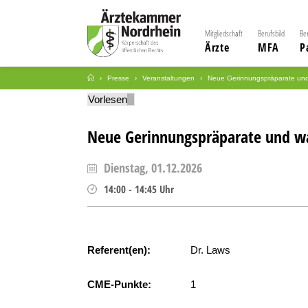
Mitgliedschaft
Berufsbild
Be
Ärzte
MFA
P
Presse
Veranstaltungen
Neue Gerinnungspräparate und 
Vorlesen
Neue Gerinnungspräparate und wa
Dienstag, 01.12.2026
14:00
-
14:45
Uhr
Referent(en):
Dr. Laws
CME-Punkte:
1