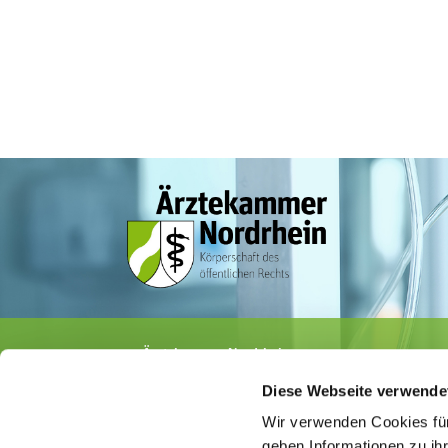
Ärztekammer Nordrhein
Tersteegenstr. 9 · 40474 Düsseldorf
Diese Webseite verwende
Tel.
0211 / 4302-0
· Fax 0211 / 4302 2009
E-Mail:
aerztekammer@aekno.de
Wir verwenden Cookies für
geben Informationen zu ih