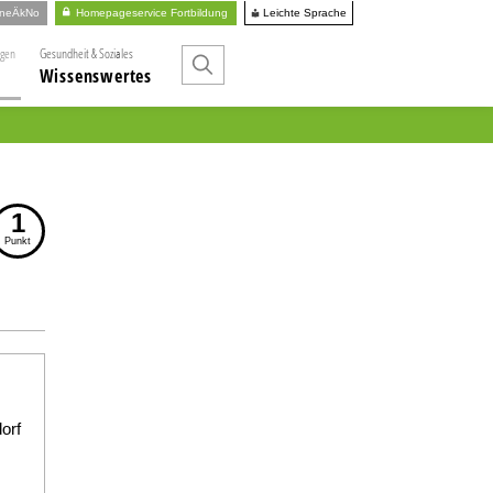
Leichte Sprache
ineÄkNo
Homepageservice Fortbildung
ngen
Gesundheit & Soziales
Wissenswertes
1
Punkt
orf