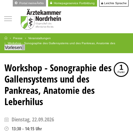
Leichte Sprache
Portal meineÄkNo
Homepageservice Fortbildung
Presse
Veranstaltungen
Workshop - Sonographie des Gallensystems und des Pankreas, Anatomie des
Vorlesen
Leberhilus
Workshop - Sonographie des
1
Punkt
Gallensystems und des
Pankreas, Anatomie des
Leberhilus
Dienstag, 22.09.2026
13:30
-
14:15
Uhr