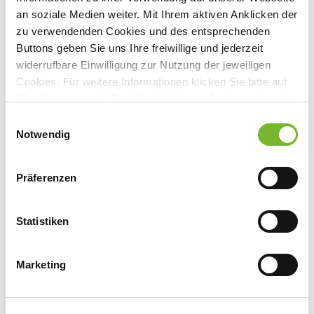
Teilungsweg 29, 45329 Essen
an soziale Medien weiter. Mit Ihrem aktiven Anklicken der
zu verwendenden Cookies und des entsprechenden
Buttons geben Sie uns Ihre freiwillige und jederzeit
widerrufbare Einwilligung zur Nutzung der jeweiligen
Anbieter:
Cookies. Für weitere Informationen klicken Sie bitte auf
"Details anzeigen". Die Möglichkeit zur Änderung besteht
MVZ Dermathopathologie Duisburg Essen GmbH
auf der Seite "Datenschutzerklärung".
Einwilligungsauswahl
Ansprechpartner:
Datenschutzerklärung
|
Impressum
Notwendig
Herrn Prof. Hillen
Teilungsweg 29
Präferenzen
45329 Essen
Tel:
0201 89060631-00
Fax:
0201 89060631-79
Statistiken
Mail:
sekretariat@dermatohistologie.de
Marketing
Zurück zur Übersicht