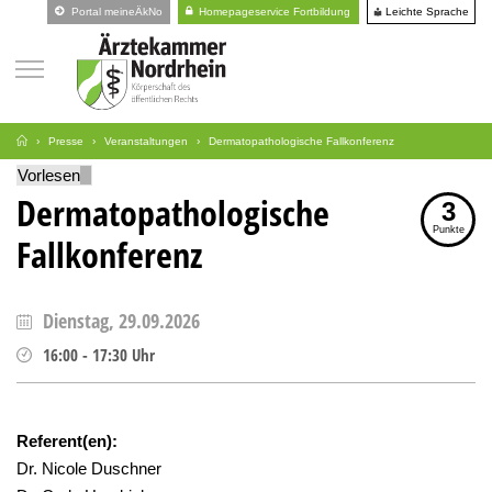
Leichte Sprache
Portal meineÄkNo
Homepageservice Fortbildung
Presse
Veranstaltungen
Dermatopathologische Fallkonferenz
Vorlesen
Dermatopathologische
3
Punkte
Fallkonferenz
Dienstag, 29.09.2026
16:00
-
17:30
Uhr
Referent(en):
Dr. Nicole Duschner