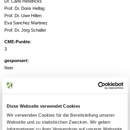
Dr. Carlo Hendricks
Prof. Dr. Doris Helbig
Prof. Dr. Uwe Hillen
Eva Sanchez Martinez
Prof. Dr. Jörg Schaller
CME-Punkte:
3
gesponsert:
Nein
gebührenfrei, Anmeldung erforderlich
unter sekretariat@dermatohistologie.de
Diese Webseite verwendet Cookies
Veranstaltungsort:
Wir verwenden Cookies für die Bereitstellung unserer
MVZ Dermatopathologie Duisburg Essen
Webseite und zu statistischen Zwecken. Wir geben
GmbH
Informationen zu ihrer Verwendung auf unserer Webseite