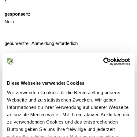
1
gesponsert:
Nein
gebührenfrei, Anmeldung erforderlich
Veranstaltungsort:
Kreiskrankenhaus, Meldung Sekretariat
Unfallchirurgie
Wilhelm-Breckow-Allee 20, 51643
Diese Webseite verwendet Cookies
Gummersbach
Wir verwenden Cookies für die Bereitstellung unserer
Webseite und zu statistischen Zwecken. Wir geben
Informationen zu ihrer Verwendung auf unserer Webseite
an soziale Medien weiter. Mit Ihrem aktiven Anklicken der
Anbieter:
zu verwendenden Cookies und des entsprechenden
Buttons geben Sie uns Ihre freiwillige und jederzeit
Kreiskrankenhaus Gummersbach Klinikum Oberberg
widerrufbare Einwilligung zur Nutzung der jeweiligen