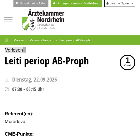
Leichte Sprache
Portal meineÄkNo
Homepageservice Fortbildung
Presse
Veranstaltungen
Leiti periop AB-Proph
Vorlesen
Leiti periop AB-Proph
1
Punkt
Dienstag, 22.09.2026
07:30
-
08:15
Uhr
Referent(en):
Muradova
CME-Punkte: