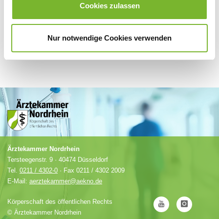
Cookies zulassen
Nur notwendige Cookies verwenden
Ärztekammer Nordrhein
Tersteegenstr. 9 · 40474 Düsseldorf
Tel.
0211 / 4302-0
· Fax 0211 / 4302 2009
E-Mail:
aerztekammer@aekno.de
Körperschaft des öffentlichen Rechts
©
Ärztekammer Nordrhein