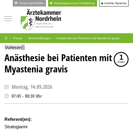
Leichte Sprache
Portal meineÄkNo
Homepageservice Fortbildung
Presse
Veranstaltungen
Anästhesie bei Patienten mit Myastenia gravis
Vorlesen
Anästhesie bei Patienten mit
1
Punkt
Myastenia gravis
Montag, 14.09.2026
07:45
-
08:30
Uhr
Referent(en):
Stratogianni