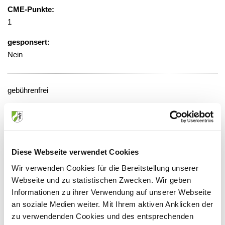
CME-Punkte:
1
gesponsert:
Nein
gebührenfrei
Veranstaltungsort:
Marien Hospital, Seminarraum
Untergeschoss, Cafeteria
Rochusstraße 2, 40479 Düsseldorf
Diese Webseite verwendet Cookies
Wir verwenden Cookies für die Bereitstellung unserer
Webseite und zu statistischen Zwecken. Wir geben
Informationen zu ihrer Verwendung auf unserer Webseite
Anbieter:
an soziale Medien weiter. Mit Ihrem aktiven Anklicken der
zu verwendenden Cookies und des entsprechenden
Verbund Katholischer Kliniken Düsseldorf gGmbH Marien