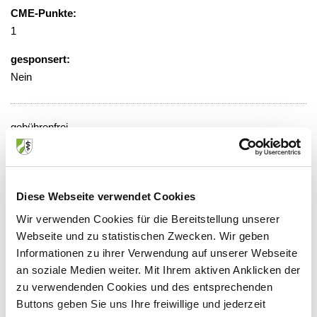
CME-Punkte:
1
gesponsert:
Nein
gebührenfrei
Veranstaltungsort:
Hörsaal Radiologie, Hause E, Ebene U1
Gotenstraße 1, 42653 Solingen
Diese Webseite verwendet Cookies
Wir verwenden Cookies für die Bereitstellung unserer
Webseite und zu statistischen Zwecken. Wir geben
Informationen zu ihrer Verwendung auf unserer Webseite
Anbieter:
an soziale Medien weiter. Mit Ihrem aktiven Anklicken der
zu verwendenden Cookies und des entsprechenden
Städtisches Klinikum Solingen gGmbH
Buttons geben Sie uns Ihre freiwillige und jederzeit