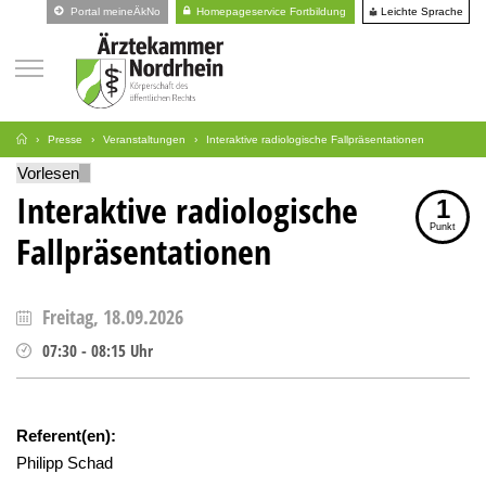
Leichte Sprache
Portal meineÄkNo
Homepageservice Fortbildung
Presse
Veranstaltungen
Interaktive radiologische Fallpräsentationen
Vorlesen
Interaktive radiologische
1
Punkt
Fallpräsentationen
Freitag, 18.09.2026
07:30
-
08:15
Uhr
Referent(en):
Philipp Schad