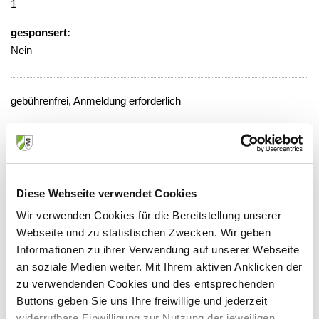
1
gesponsert:
Nein
gebührenfrei, Anmeldung erforderlich
Veranstaltungsort:
Alfried Krupp Krankenhaus, Akademie
Seminarraum
Hellweg 100, 45276 Essen
Diese Webseite verwendet Cookies
Wir verwenden Cookies für die Bereitstellung unserer
Webseite und zu statistischen Zwecken. Wir geben
Informationen zu ihrer Verwendung auf unserer Webseite
Anbieter:
an soziale Medien weiter. Mit Ihrem aktiven Anklicken der
zu verwendenden Cookies und des entsprechenden
Alfried-Krupp-Krankenhaus Steele
Buttons geben Sie uns Ihre freiwillige und jederzeit
Ansprechpartner:
widerrufbare Einwilligung zur Nutzung der jeweiligen