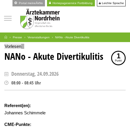
Leichte Sprache
Portal meineÄkNo
Homepageservice Fortbildung
Presse
Veranstaltungen
NANo - Akute Divertikulitis
Vorlesen
NANo - Akute Divertikulitis
1
Punkt
Donnerstag, 24.09.2026
08:00
-
08:45
Uhr
Referent(en):
Johannes Schimmele
CME-Punkte: