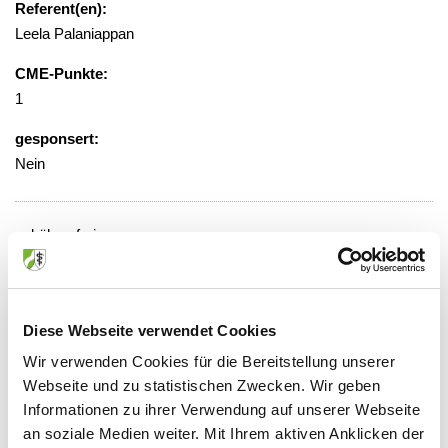
Referent(en):
Leela Palaniappan
CME-Punkte:
1
gesponsert:
Nein
gebührenfrei
Veranstaltungsort:
Universitätsklinikum, Medizinisches
Zentrum, 2. OG, Konferenzraum 2a und
Diese Webseite verwendet Cookies
in virtueller Präsenz
Wir verwenden Cookies für die Bereitstellung unserer
Hufelandstr. 55, 45127 Essen
Webseite und zu statistischen Zwecken. Wir geben
Informationen zu ihrer Verwendung auf unserer Webseite
an soziale Medien weiter. Mit Ihrem aktiven Anklicken der