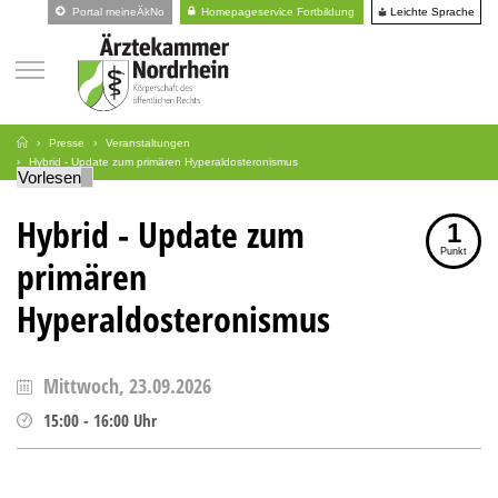
Leichte Sprache
Portal meineÄkNo
Homepageservice Fortbildung
Presse
Veranstaltungen
Hybrid - Update zum primären Hyperaldosteronismus
Vorlesen
Hybrid - Update zum
1
Punkt
primären
Hyperaldosteronismus
Mittwoch, 23.09.2026
15:00
-
16:00
Uhr