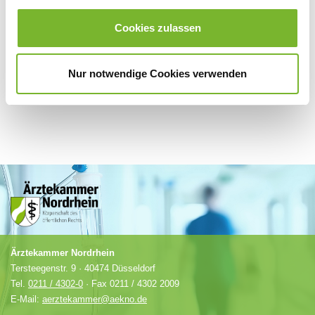
Für weitere Informationen wenden Sie sich bitte direkt an den jeweiligen
Anbieter.
Cookies zulassen
Nur notwendige Cookies verwenden
Ärztekammer Nordrhein
Tersteegenstr. 9 · 40474 Düsseldorf
Tel.
0211 / 4302-0
· Fax 0211 / 4302 2009
E-Mail:
aerztekammer@aekno.de