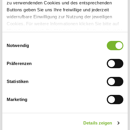
zu verwendenden Cookies und des entsprechenden
Buttons geben Sie uns Ihre freiwillige und jederzeit
Anbieter:
widerrufbare Einwilligung zur Nutzung der jeweiligen
Universitätsklinikum Essen
Cookies. Für weitere Informationen klicken Sie bitte auf
"Details anzeigen". Die Möglichkeit zur Änderung besteht
Ansprechpartner:
auf der Seite "Datenschutzerklärung".
Einwilligungsauswahl
Frau Dr. rer. nat. de Leve
Datenschutzerklärung
|
Impressum
Notwendig
Hufelandstraße 55
45147 Essen
Tel:
0201 723-5350
Präferenzen
Fax:
0201 723-6986
Mail:
events-endokrinologie@uk-essen.de
Statistiken
Marketing
Zurück zur Übersicht
Details zeigen