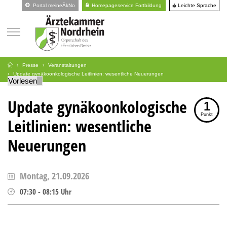
Leichte Sprache
Portal meineÄkNo
Homepageservice Fortbildung
Presse
Veranstaltungen
Update gynäkoonkologische Leitlinien: wesentliche Neuerungen
Vorlesen
Update gynäkoonkologische
1
Punkt
Leitlinien: wesentliche
Neuerungen
Montag, 21.09.2026
07:30
-
08:15
Uhr