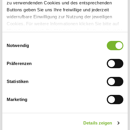
zu verwendenden Cookies und des entsprechenden
Buttons geben Sie uns Ihre freiwillige und jederzeit
Anbieter:
widerrufbare Einwilligung zur Nutzung der jeweiligen
St. Elisabeth-Krankenhaus GmbH Köln-Hohenlind
Cookies. Für weitere Informationen klicken Sie bitte auf
"Details anzeigen". Die Möglichkeit zur Änderung besteht
Ansprechpartner:
auf der Seite "Datenschutzerklärung".
Einwilligungsauswahl
Herrn Prof. Dr. Rein
Datenschutzerklärung
|
Impressum
Notwendig
Werthmannstraße 1
50935 Köln
Tel:
0221 4677-71301
Präferenzen
Fax:
0221 4677 -1309
Mail:
christian.jakobs@hohenlind.de
Statistiken
Marketing
Zurück zur Übersicht
Details zeigen