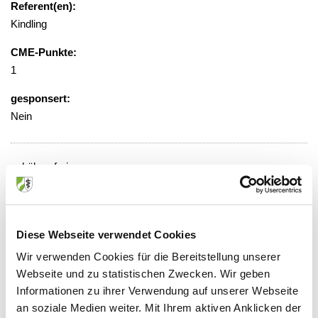
Referent(en):
Kindling
CME-Punkte:
1
gesponsert:
Nein
gebührenfrei
Veranstaltungsort:
St. Elisabeth Krankenhaus,
Besprechungszimmer Gynäkologie,
Diese Webseite verwendet Cookies
Raum 2404
Wir verwenden Cookies für die Bereitstellung unserer
Werthmannstraße 1, 50935 Köln
Webseite und zu statistischen Zwecken. Wir geben
Informationen zu ihrer Verwendung auf unserer Webseite
an soziale Medien weiter. Mit Ihrem aktiven Anklicken der