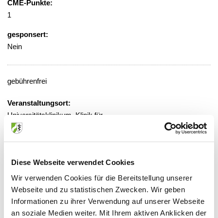
CME-Punkte:
1
gesponsert:
Nein
gebührenfrei
Veranstaltungsort:
Universitätsklinikum, Klinik für
Psychatrie, Psychosomatik und
Psychotherapie des Kindes- und
Jugendalters
Diese Webseite verwendet Cookies
Neuenhofer Weg 22, 52074 Aachen
Wir verwenden Cookies für die Bereitstellung unserer
Webseite und zu statistischen Zwecken. Wir geben
Informationen zu ihrer Verwendung auf unserer Webseite
an soziale Medien weiter. Mit Ihrem aktiven Anklicken der
Anbieter: