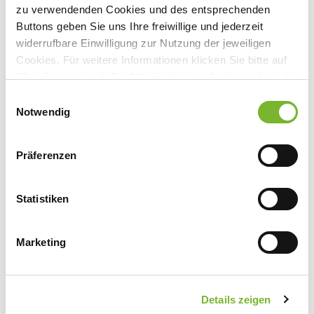
zu verwendenden Cookies und des entsprechenden
Universitätsklinikum Aachen, AÖR Klinik f. Psychiatrie,
Buttons geben Sie uns Ihre freiwillige und jederzeit
Psychosomatik u. Psychotherapie d. Kindes- u
widerrufbare Einwilligung zur Nutzung der jeweiligen
Jugendalters
Cookies. Für weitere Informationen klicken Sie bitte auf
"Details anzeigen". Die Möglichkeit zur Änderung besteht
Ansprechpartner:
auf der Seite "Datenschutzerklärung".
Einwilligungsauswahl
Herrn Prof. Dr. Siniatchkin
Datenschutzerklärung
|
Impressum
Notwendig
Neuenhofer Weg 21, Gebäude 4
52074 Aachen
Präferenzen
Tel:
0241 8089171
Fax:
0241 8082544
Mail:
uroemer@ukaachen.de
Statistiken
Marketing
Zurück zur Übersicht
Details zeigen