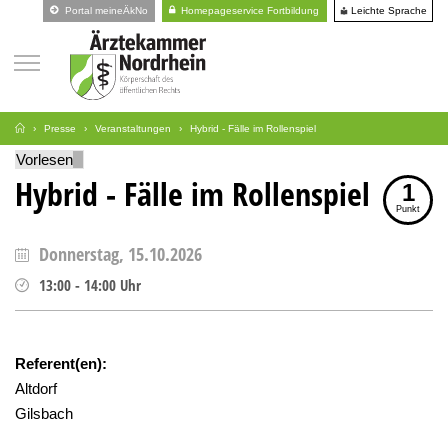
Leichte Sprache
Portal meineÄkNo
Homepageservice Fortbildung
Presse
Veranstaltungen
Hybrid - Fälle im Rollenspiel
Vorlesen
Hybrid - Fälle im Rollenspiel
1
Punkt
Donnerstag, 15.10.2026
13:00
-
14:00
Uhr
Referent(en):
Altdorf
Gilsbach