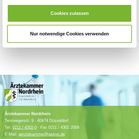
Für weitere Informationen wenden Sie sich bitte direkt an den jeweiligen
Anbieter.
Cookies zulassen
Nur notwendige Cookies verwenden
Ärztekammer Nordrhein
Tersteegenstr. 9 · 40474 Düsseldorf
Tel.
0211 / 4302-0
· Fax 0211 / 4302 2009
E-Mail:
aerztekammer@aekno.de