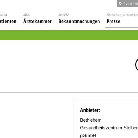
Portal me
ratung
ÄkNo
Amtliche
Nachrichten, Veranstaltu
atienten
Ärztekammer
Bekanntmachungen
Presse
Anbieter:
Bethlehem
Gesundheitszentrum Stolber
gGmbH