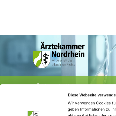
Ärztekammer Nordrhein
Tersteegenstr. 9 · 40474 Düsseldorf
Diese Webseite verwende
Tel.
0211 / 4302-0
· Fax 0211 / 4302 2009
E-Mail:
aerztekammer@aekno.de
Wir verwenden Cookies für
geben Informationen zu ih
aktiven Anklicken der zu