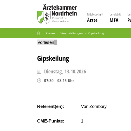
Mitgliedschaft
Berufsbild
Be
Ärzte
MFA
P
Presse
Veranstaltungen
Gipskeilung
Vorlesen
Gipskeilung
Dienstag, 13.10.2026
07:30
-
08:15
Uhr
Referent(en):
Von Zombory
CME-Punkte:
1