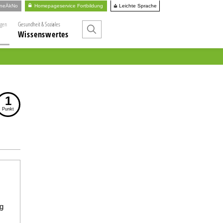
Leichte Sprache
ineÄkNo
Homepageservice Fortbildung
ngen
Gesundheit & Soziales
Wissenswertes
1
Punkt
g