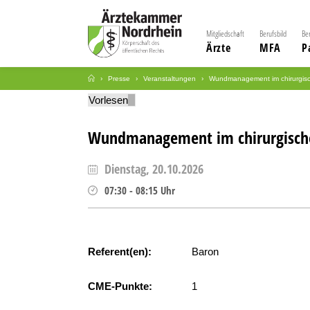
Mitgliedschaft
Berufsbild
Be
Ärzte
MFA
P
Presse
Veranstaltungen
Wundmanagement im chirurgisc
Vorlesen
Wundmanagement im chirurgische
Dienstag, 20.10.2026
07:30
-
08:15
Uhr
Referent(en):
Baron
CME-Punkte:
1