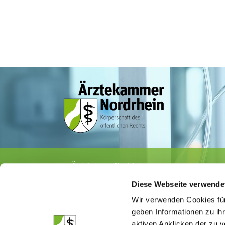
Ärztekammer Nordrhein
Tersteegenstr. 9 · 40474 Düsseldorf
Diese Webseite verwende
Tel.
0211 / 4302-0
· Fax 0211 / 4302 2009
E-Mail:
aerztekammer@aekno.de
Wir verwenden Cookies für
geben Informationen zu ih
aktiven Anklicken der zu