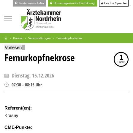
Leichte Sprache
Portal meineÄkNo
Homepageservice Fortbildung
Presse
Veranstaltungen
Femurkopfnekrose
Vorlesen
Femurkopfnekrose
1
Punkt
Dienstag, 15.12.2026
07:30
-
08:15
Uhr
Referent(en):
Krasny
CME-Punkte: