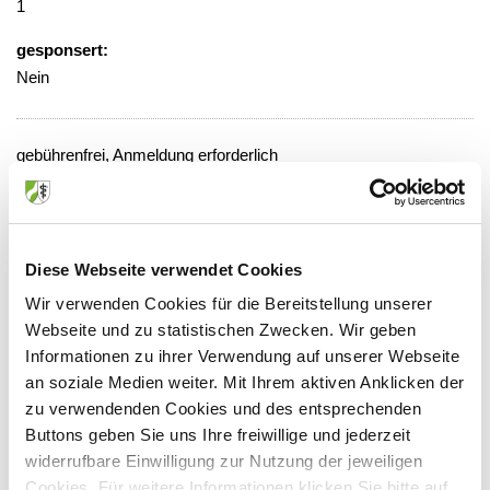
1
gesponsert:
Nein
gebührenfrei, Anmeldung erforderlich
Veranstaltungsort:
Bethlehem Krankenhaus, Seminarraum
Steinfeldstr. 5, 52222 Stolberg
Diese Webseite verwendet Cookies
Wir verwenden Cookies für die Bereitstellung unserer
Webseite und zu statistischen Zwecken. Wir geben
Informationen zu ihrer Verwendung auf unserer Webseite
Anbieter:
an soziale Medien weiter. Mit Ihrem aktiven Anklicken der
zu verwendenden Cookies und des entsprechenden
Bethlehem Gesundheitszentrum Stolberg gGmbH
Buttons geben Sie uns Ihre freiwillige und jederzeit
Ansprechpartner:
widerrufbare Einwilligung zur Nutzung der jeweiligen
Cookies. Für weitere Informationen klicken Sie bitte auf
Herrn Dr. Deborre