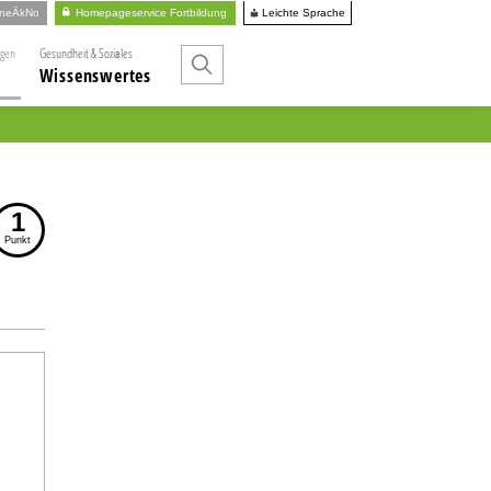
Leichte Sprache
ineÄkNo
Homepageservice Fortbildung
ngen
Gesundheit & Soziales
Wissenswertes
1
Punkt