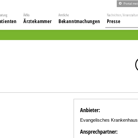
Portal me
ratung
ÄkNo
Amtliche
Nachrichten, Veranstaltu
atienten
Ärztekammer
Bekanntmachungen
Presse
Anbieter:
Evangelisches Krankenhaus
Ansprechpartner: