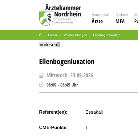
Mitgliedschaft
Berufsbild
Be
Ärzte
MFA
P
Presse
Veranstaltungen
Ellenbogenluxation
Vorlesen
Ellenbogenluxation
Mittwoch, 23.09.2026
08:00
-
08:45
Uhr
Referent(en):
Essakali
CME-Punkte:
1