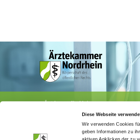
Ärztekammer Nordrhein
Tersteegenstr. 9 · 40474 Düsseldorf
Diese Webseite verwende
Tel.
0211 / 4302-0
· Fax 0211 / 4302 2009
E-Mail:
aerztekammer@aekno.de
Wir verwenden Cookies für
geben Informationen zu ih
aktiven Anklicken der zu