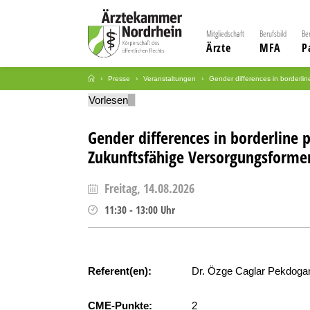
Mitgliedschaft
Berufsbild
Be
Ärzte
MFA
P
Presse
Veranstaltungen
Gender differences in borderlin
Vorlesen
Gender differences in borderline p
Zukunftsfähige Versorgungsformen 
Freitag, 14.08.2026
11:30
-
13:00
Uhr
Referent(en):
Dr. Özge Caglar Pekdoga
CME-Punkte:
2