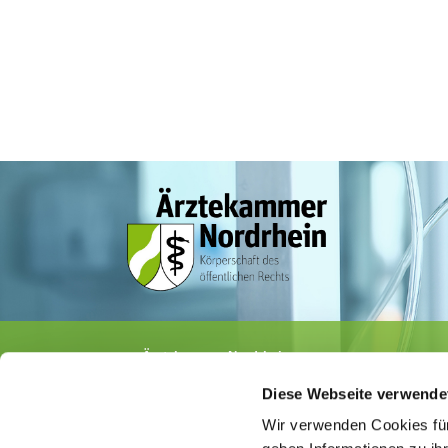
Ärztekammer Nordrhein
Tersteegenstr. 9 · 40474 Düsseldorf
Diese Webseite verwende
Tel.
0211 / 4302-0
· Fax 0211 / 4302 2009
E-Mail:
aerztekammer@aekno.de
Wir verwenden Cookies für