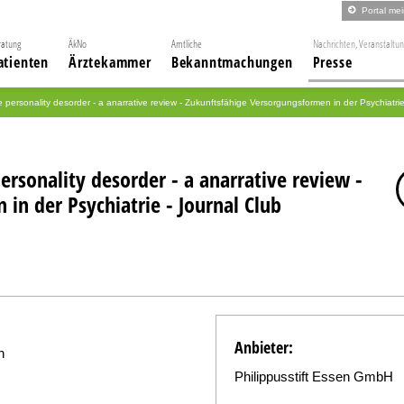
Portal me
ratung
ÄkNo
Amtliche
Nachrichten, Veranstaltu
atienten
Ärztekammer
Bekanntmachungen
Presse
e personality desorder - a anarrative review - Zukunftsfähige Versorgungsformen in der Psychiatrie
ersonality desorder - a anarrative review -
in der Psychiatrie - Journal Club
Anbieter:
n
Philippusstift Essen GmbH