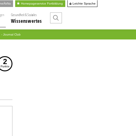
Leichte Sprache
ineÄkNo
Homepageservice Fortbildung
ngen
Gesundheit & Soziales
Wissenswertes
 - Journal Club
2
Punkte