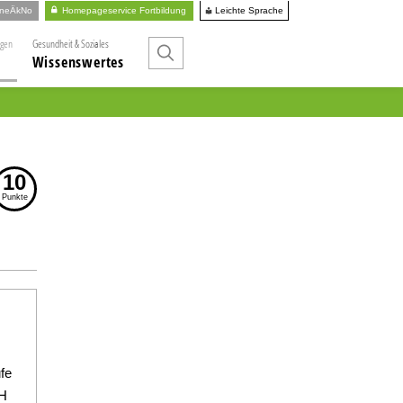
Leichte Sprache
ineÄkNo
Homepageservice Fortbildung
ngen
Gesundheit & Soziales
Wissenswertes
10
Punkte
fe
bH