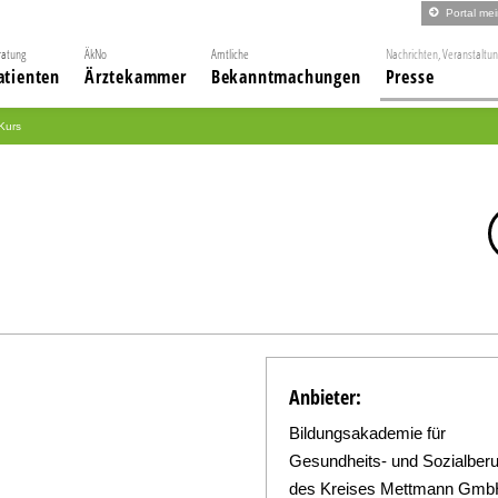
Portal me
ratung
ÄkNo
Amtliche
Nachrichten, Veranstaltu
atienten
Ärztekammer
Bekanntmachungen
Presse
Kurs
Anbieter:
Bildungsakademie für
Gesundheits- und Sozialberu
des Kreises Mettmann Gm