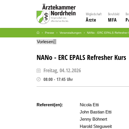
Mitgliedschaft
Berufsbild
Be
Ärzte
MFA
P
Presse
Veranstaltungen
NANo - ERC EPALS Refresher 
Vorlesen
NANo - ERC EPALS Refresher Kurs
Freitag, 04.12.2026
08:00
-
17:45
Uhr
Referent(en):
Nicola Etti
John Bastian Etti
Jenny Böhnert
Harold Steguweit